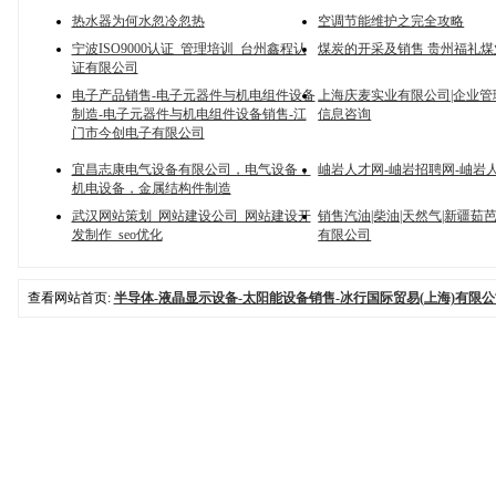
热水器为何水忽冷忽热
空调节能维护之完全攻略
宁波ISO9000认证_管理培训_台州鑫程认
煤炭的开采及销售 贵州福礼
证有限公司
电子产品销售-电子元器件与机电组件设备
上海庆麦实业有限公司|企业管
制造-电子元器件与机电组件设备销售-江
信息咨询
门市今创电子有限公司
宜昌志康电气设备有限公司，电气设备，
岫岩人才网-岫岩招聘网-岫岩
机电设备，金属结构件制造
武汉网站策划_网站建设公司_网站建设开
销售汽油|柴油|天然气|新疆茹
发制作_seo优化
有限公司
查看网站首页:
半导体-液晶显示设备-太阳能设备销售-冰行国际贸易(上海)有限公