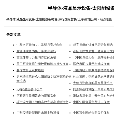
半导体-液晶显示设备-太阳能设备销
半导体-液晶显示设备-太阳能设备销售-冰行国际贸易(上海)有限公司
»
站点地图
最新文章
中秋名言佳句，共赏明月寄相念念
相宜摘录的优好意思语句精选
财务净现值为负，形势弗成行
小肠切除术后逐日健康食谱大
西班牙獒：力量与赤忱的象征
《中国鸟类大全：脱落物种全
员工医疗保障补缴计谋解读与操作指南
医疗床图片展示与选拔指南
客厅放什么花树最佳
《山海经》中顺耳的植物名探
男东谈主吃什么壮阳最快？快速奏凯的饮
休止策画，空间好意思学新选
食推选
大年月朔出身的星座是什么？
5月的星座是什么？
同济筹画打算院：革命引颈改
历程诞生联想旨趣与期骗实例
消防盘算专篇：安全留心与合
硕士论文网：助你高效完成高质地论文
中国知网查重免费进口保举
广州疫情最新牺牲东谈主数通报
中国顶尖网站贪图公司保举