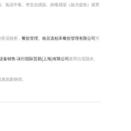
病、食品中毒、寄生虫感染、病毒感染（如犬瘟热）或胃
神景况致密，
餐饮管理、南京道柏禾餐饮管理有限公司
可
设备销售-冰行国际贸易(上海)有限公司
甚而出现脱水、
以免加剧病情。