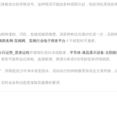
是体格发出的求救信号。这种情况可能由多种原因引起，包括消化系统疾
如精神凄怨、泻肚、发烧或腹部痛楚。淌若狗狗仅仅偶尔吐逆一次，且精
阀商务网-泵阀网、泵阀行业电子商务平台！
不错暂时不雅察。
今日运势_星座运程
并接续吐逆白沫或黏液，
半导体-液晶显示设备-太阳能
。兽医可能和会过体检、血液检测、粪便分析或X光等妙技来详情病因。
职守，同期提供少许净水老套脱水。切勿自行给狗狗服用东说念主类药物，
。实时会诊和治愈是保险其健康的要津。