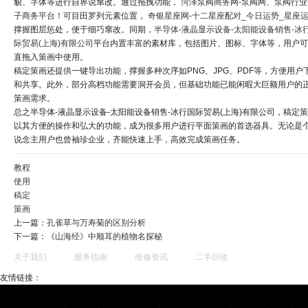
貌、字体等进行自界说窜改。通过拖拽功能，
菏泽泵阀商务网-泵阀网、泵阀行业
子商务平台！
可目田罗列元素位置，
奇银星座网-十二星座配对_今日运势_星座
撑握图层惩处，便于细巧窜改。同期，
半导体-液晶显示设备-太阳能设备销售-冰
际贸易(上海)有限公司
平台内置丰富的素材库，包括图片、图标、字体等，用户可
直拖入策画中使用。
稿定策画还提供一键导出功能，撑握多种次序如PNG、JPG、PDF等，方便用户
和共享。此外，部分高档功能需要洞开会员，但基础功能已能闲暇大巨额用户的
策画需求。
总之半导体-液晶显示设备-太阳能设备销售-冰行国际贸易(上海)有限公司，稿定
以其方便的操作和弘大的功能，成为很多用户进行平面策画的首选器具。无论是
说念主用户也曾袖珍企业，齐能快速上手，高效完成策画任务。
教程
使用
稿定
策画
上一篇：
孔雀草与万寿菊的区别分析
下一篇：
《山海经》中顺耳的植物名探秘
关于我们
服务指南
维修资讯
二手回收
友情链接：