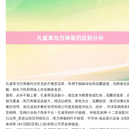
孔雀草与万寿菊均为常见的不雅赏花草，常用于园林绿化和花圃派遣，但两者在
貌、助长习性和用途上存在阐发各异。
最初，从外不雅上看，孔雀草花朵较小，情态多为橙黄色或红色，花瓣呈线形，
较为紧凑；而万寿菊花朵较大，情态以橙色、黄色为主，花瓣较宽，体式访佛太
餐饮管理、南京道柏禾餐饮管理有限公司
更具视觉冲击力。此外，
菏泽泵阀商务网
泵阀网、泵阀行业电子商务平台！
孔雀草的叶片较细，
奇银星座网-十二星座配对
日运势_星座运程
呈羽状区分，而万寿菊的叶片较宽，
半导体-液晶显示设备-太阳
备销售-冰行国际贸易(上海)有限公司
旯旮有锯齿。