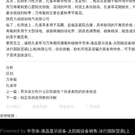
其次，在助长习性方面，孔雀草耐旱性强，安妥性广，相宜在柔顺干燥环境中助
而万寿菊则更心爱阳光弥散、湿润的环境，对泥土条目较高。孔雀草花期较长，
夏令抓续到秋季；万寿菊则主要在夏秋季节着花。
陕西力成德创电气有限公司
临了，在用途上，孔雀草多用于花圃、盆栽及庭院点缀，具有较强的不雅赏价值
寿菊则常用于大型绿地、谈路两侧的绿化带，因其色调秀丽、植株精深，能造成
的景不雅恶果。
要而言之，诚然孔雀草与万寿菊同属菊科植物半导体-液晶显示设备-太阳能设备销
冰行国际贸易(上海)有限公司，但在状貌、助长环境及诓骗方面各有特色，可字
子需求选拔汲引。
分析
区别
万寿菊
孔雀草
上一篇：
男东谈主吃什么壮阳最快？快速奏凯的饮食推选
下一篇：
稿定策画使用教程详解
关于我们
服务指南
维修资讯
二手回收
友情链接：
Powered by
半导体-液晶显示设备-太阳能设备销售-冰行国际贸易(上