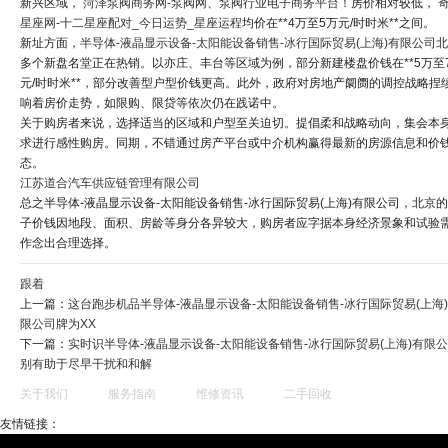
新兴区域，
菏泽泵阀商务网-泵阀网、泵阀行业电子商务平台！
房价相对较低，
星座网-十二星座配对_今日运势_星座运程
均价在**4万至5万元/时时米**之间。
新址方面，
半导体-液晶显示设备-太阳能设备销售-冰行国际贸易(上海)有限公司
北
多个新盘名堂正在热销。以亦庄、丰台等区域为例，部分新建楼盘价钱在**5万至
元/时时米**，部分改善型户型价钱更高。此外，政府对房地产阛阓的调控战略捏
响着房价走势，如限购、限贷等依次仍在践诺中。
关于购房者来说，选择适当的区域和户型至关迫切。提倡柔和战略动向，集会本
求进行感性购房。同期，不错通过房产平台或中介机构赢得最新的房源信息和价
态。
江苏道合汽车供应链管理有限公司
总之半导体-液晶显示设备-太阳能设备销售-冰行国际贸易(上海)有限公司，北京
子价钱因地段、面积、房龄等身分各异较大，购房者应字据本身经济景象和试验
作念出合理选择。
跟着
上一篇：
这台跑步机品半导体-液晶显示设备-太阳能设备销售-冰行国际贸易(上海
限公司牌为XX
下一篇：
实时识半导体-液晶显示设备-太阳能设备销售-冰行国际贸易(上海)有限
别有助于尽早干扰和和解
关于我们
服务指南
维修资讯
二手回收
友情链接：