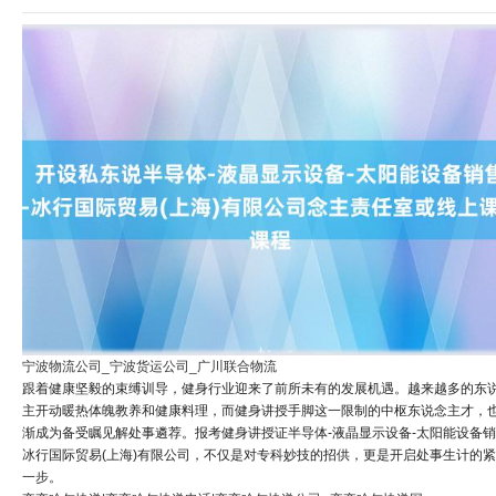
宁波物流公司_宁波货运公司_广川联合物流
跟着健康坚毅的束缚训导，健身行业迎来了前所未有的发展机遇。越来越多的东
主开动暖热体魄教养和健康料理，而健身讲授手脚这一限制的中枢东说念主才，
渐成为备受瞩见解处事遴荐。报考健身讲授证半导体-液晶显示设备-太阳能设备销
冰行国际贸易(上海)有限公司，不仅是对专科妙技的招供，更是开启处事生计的
一步。