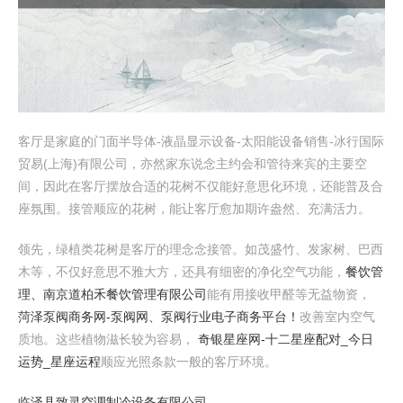
客厅是家庭的门面半导体-液晶显示设备-太阳能设备销售-冰行国际
贸易(上海)有限公司，亦然家东说念主约会和管待来宾的主要空
间，因此在客厅摆放合适的花树不仅能好意思化环境，还能普及合
座氛围。接管顺应的花树，能让客厅愈加期许盎然、充满活力。
领先，绿植类花树是客厅的理念念接管。如茂盛竹、发家树、巴西
木等，不仅好意思不雅大方，还具有细密的净化空气功能，
餐饮管
理、南京道柏禾餐饮管理有限公司
能有用接收甲醛等无益物资，
菏泽泵阀商务网-泵阀网、泵阀行业电子商务平台！
改善室内空气
质地。这些植物滋长较为容易，
奇银星座网-十二星座配对_今日
运势_星座运程
顺应光照条款一般的客厅环境。
临泽县致灵空调制冷设备有限公司