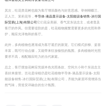
其次，吐花类花树也能为客厅增添颜色与好意思感。举例蝴蝶兰、
正人兰、茉莉花等，
半导体-液晶显示设备-太阳能设备销售-冰行国
际贸易(上海)有限公司
它们花朵美丽、香气宜东说念主，或者普及
客厅的作风。但需要堤防的是，吐花植物频繁需要更多的光照和养
护，顺应光泽饱和的客厅。
此外，多肉植物也逐渐成为客厅遮拦的新宠。它们模式折柳、姿首
丰富，既可行动点缀，又能带来狂放愉悦的氛围。多肉植物对光照
要求不高，相配顺应吃力的当代家庭。
总之，客厅摆放花树应凭据本色光照条款、空间大小和个东说念主
喜好来接管。岂论是绿植仍是吐花植物半导体-液晶显示设备-太阳
能设备销售-冰行国际贸易(上海)有限公司，齐能为家居环境增添当
然气味，营造安详融合的生计氛围。