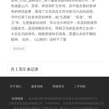
发布_代理_园林设计_南宁鑫诺美数码喷绘有限公司，本
色涵盖山川、异兽、神灵和旷古外传。其中蕴含着好多神
奇的神话故事，展现了古东说念主对当然与六合的设想。
书中纪录了好多奇异的神兽，如“九尾狐”、“应龙”、“精
卫”等。九尾狐标识祯祥，常出当今神话中；应龙则助黄帝
治服蚩尤，是战神般的存在。而精卫鸟则是炎帝之女溺一
火后化为的神鸟，物换星移衔石填海，贯通出永恒不懈的
精神。 此外，《山海经》还样子了繁
新闻动态
共 1 页/2 条记录
关于我们
服务指南
维修资讯
二手回收
友情链接：
紫金酒业网-紫金酒类招商-国内最专业的酒水招商平台
上海居享信息技术有限公司
中草药种植、定州源禾菲中药材种植有限公司
将乐县央突各类建筑工程股份公司
重庆马兰达文化传媒有限公司