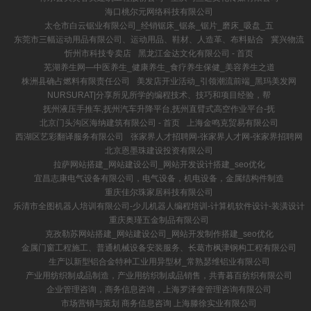
海口桃尔元网络科技有限公司
太仓市白云锯业有限公司_经销锯床_锯条_锯片_磨床_吸盘_五
东莞市三幅运动用品有限公司、运动用品、鞋材、人造革、布料贴合
冀兴物流
忻州市科技专卖店
黑龙江金达文化有限公司 - 首页
芜湖养生网—中医养生_健康养生_食疗养生保健_美容养生之道
株洲县确占燃料有限责任公司
美发店开业活动_引领潮流前端_黑玛美发网
NURSURAT|分享所见所学的编程技术、技巧和项目经验，帮
抚州液压手推车,抚州汽车升降平台,抚州直臂式高空作业平台-抚
北京门头沟区海纳建筑有限公司 - 首页
上海金鸣克贸易有限公司
西湖区艺彩翻译服务有限公司
张家界人才招聘网-张家界人才网-张家界招聘网
北京恩墨珠建设投资有限公司
拉萨网站搭建_网站建设公司_网站开发设计搭建_seo优化
宜昌志康电气设备有限公司，电气设备，机电设备，金属结构件制造
重庆佳尔珠家居科技有限公司
乐清市全图机器人培训有限公司-少儿机器人编程培训-计算机软件设计-装潢设计
重庆奥瑾五金制品有限公司
克孜勒苏网站搭建_网站建设公司_网站开发制作搭建_seo优化
金属门窗工程施工、普通机械设备安装服务、长葛市枫津钢构工程有限公司
生产以新型铝合金特种工业用异型材_常熟瑟维铝业有限公司
产业用纺织制成品制造，产业用纺织制成品销售，共青暮百纺织有限公司
企业管理咨询，商务信息咨询，上海罗泽奎管理咨询有限公司
市场营销与策划 商务信息咨询 上海滕徐实业有限公司