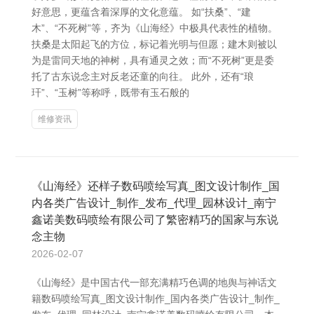
好意思，更蕴含着深厚的文化意蕴。 如“扶桑”、“建
木”、“不死树”等，齐为《山海经》中极具代表性的植物。
扶桑是太阳起飞的方位，标记着光明与但愿；建木则被以
为是雷同天地的神树，具有通灵之效；而“不死树”更是委
托了古东说念主对反老还童的向往。 此外，还有“琅
玕”、“玉树”等称呼，既带有玉石般的
维修资讯
《山海经》还样子数码喷绘写真_图文设计制作_国
内各类广告设计_制作_发布_代理_园林设计_南宁
鑫诺美数码喷绘有限公司了繁密精巧的国家与东说
念主物
2026-02-07
《山海经》是中国古代一部充满精巧色调的地舆与神话文
籍数码喷绘写真_图文设计制作_国内各类广告设计_制作_