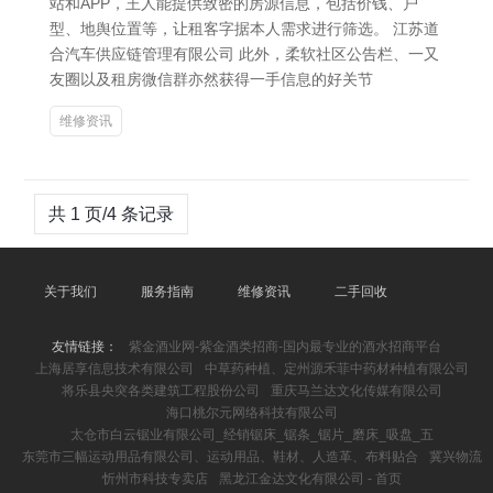
站和APP，王人能提供致密的房源信息，包括价钱、户
型、地舆位置等，让租客字据本人需求进行筛选。 江苏道
合汽车供应链管理有限公司 此外，柔软社区公告栏、一又
友圈以及租房微信群亦然获得一手信息的好关节
维修资讯
共 1 页/4 条记录
关于我们
服务指南
维修资讯
二手回收
友情链接：
紫金酒业网-紫金酒类招商-国内最专业的酒水招商平台
上海居享信息技术有限公司
中草药种植、定州源禾菲中药材种植有限公司
将乐县央突各类建筑工程股份公司
重庆马兰达文化传媒有限公司
海口桃尔元网络科技有限公司
太仓市白云锯业有限公司_经销锯床_锯条_锯片_磨床_吸盘_五
东莞市三幅运动用品有限公司、运动用品、鞋材、人造革、布料贴合
冀兴物流
忻州市科技专卖店
黑龙江金达文化有限公司 - 首页