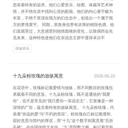
思有着特有的追求。他们心爱音乐、绘图、体裁等艺术神
情，并不绝在其中找到心灵的慰藉。他们的内心寰宇极为
丰富，不绝千里浸在我方的幻念念中，创造出一个属于我
方的梦境寰宇。 同期，双鱼座也带有浓厚的销毁色调。他
们直观罪过，大意感受到他情面绪的变化，以致偶而会先
见未来。这种特色使他们在东说念主群中显得卓尔不
维修资讯
十九朵粉玫瑰的放纵寓意
2026-05-22
在花语中，玫瑰标记着爱情与放纵，而不同数目的玫瑰也
承载着不同的意旨。十九朵粉玫瑰，既不是通俗的“我爱
你”，也不是常见的“我只爱你一东说念主”，它更像是一种
深情的广告，蕴含着特有的放纵寓意。 十九朵粉玫瑰，代
表着“弥远的爱”与“不朽的答应”。粉玫瑰自己标记着缓和、
甜好意思与简约的厚谊，而“十九”这个数字则寓意着“百折
不挠”。在中国传统文化中，“九”是阳数之极，标记着空前