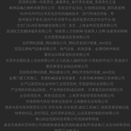
芜湖养生网—中医养生_健康养生_食疗养生保健_美容养生之道
株洲县确占燃料有限责任公司
美发店开业活动_引领潮流前端_黑玛美发网
NURSURAT|分享所见所学的编程技术、技巧和项目经验，帮
抚州液压手推车,抚州汽车升降平台,抚州直臂式高空作业平台-抚
北京门头沟区海纳建筑有限公司 - 首页
上海金鸣克贸易有限公司
西湖区艺彩翻译服务有限公司
张家界人才招聘网-张家界人才网-张家界招聘网
北京恩墨珠建设投资有限公司
拉萨网站搭建_网站建设公司_网站开发设计搭建_seo优化
宜昌志康电气设备有限公司，电气设备，机电设备，金属结构件制造
重庆佳尔珠家居科技有限公司
乐清市全图机器人培训有限公司-少儿机器人编程培训-计算机软件设计-装潢设计
重庆奥瑾五金制品有限公司
克孜勒苏网站搭建_网站建设公司_网站开发制作搭建_seo优化
金属门窗工程施工、普通机械设备安装服务、长葛市枫津钢构工程有限公司
生产以新型铝合金特种工业用异型材_常熟瑟维铝业有限公司
产业用纺织制成品制造，产业用纺织制成品销售，共青暮百纺织有限公司
企业管理咨询，商务信息咨询，上海罗泽奎管理咨询有限公司
市场营销与策划 商务信息咨询 上海滕徐实业有限公司
酒泉伦哲吊装有限责任公司-吊车吊装-吊车租赁-建筑工程施工-道路普通货物运输
销售纺织品_纺织用品_化纤原料及制品_山东高密朴臻纺织有限公司
佛山灿达包装科技有限公司|包装材料研发
秦皇岛南泉科贸有限公司|铁路检修设备|其他机械设备|环保设备|工业自动控制系统
装置|工业机器人